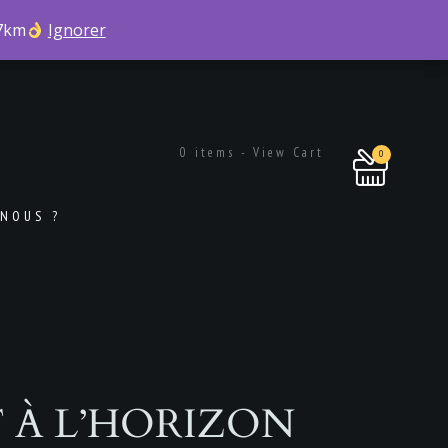
 7km
 7km
Ignorer
Ignorer
0 items - View Cart
0
NOUS ?
 À L’HORIZON