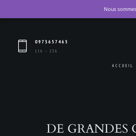
Nous sommes
Nous sommes
0973657465
11h – 23h
ACCUEIL
DE GRANDES 