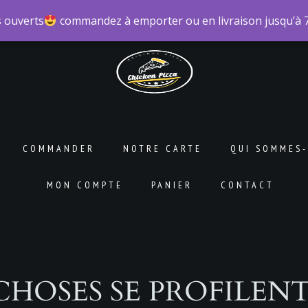
 ouverts
 ouverts
commandez à emporter ou en livraison jusqu’à
commandez à emporter ou en livraison jusqu’à
COMMANDER
NOTRE CARTE
QUI SOMMES-
MON COMPTE
PANIER
CONTACT
CHOSES SE PROFILENT