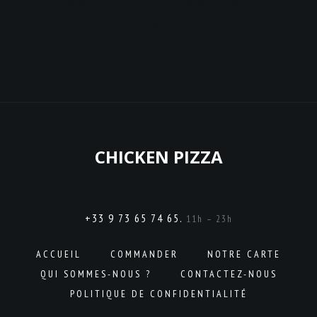
eleifend libero curabitur dapibus mauris
sed leo cursus aliquetcras suscipit.
CHICKEN PIZZA
+33 9 73 65 74 65.
11h – 23h
ACCUEIL
COMMANDER
NOTRE CARTE
QUI SOMMES-NOUS ?
CONTACTEZ-NOUS
POLITIQUE DE CONFIDENTIALITÉ