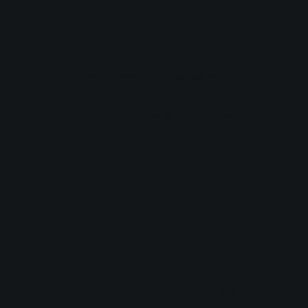
QUALITY FOODS
Sit amet, consectetur adipiscing elit
quisque eget maximus velit, non
eleifend libero curabitur dapibus mauris
sed leo cursus aliquetcras suscipit.
FASTEST DELIVERY