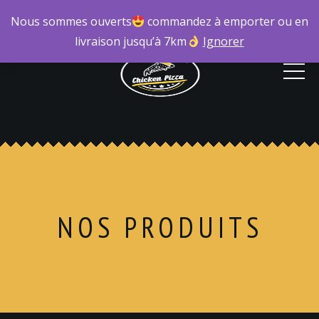
Nous sommes ouverts
commandez à emporter ou en
livraison jusqu’à 7km
Ignorer
NOS PRODUITS