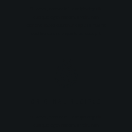
Sit amet, consectetur adipiscing elit
quisque eget maximus velit, non
eleifend libero curabitur dapibus mauris
sed leo cursus aliquetcras suscipit.
ORIGINAL RECIPES
Sit amet, consectetur adipiscing elit
quisque eget maximus velit, non