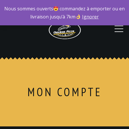
Nous sommes ouverts
commandez à emporter ou en
livraison jusqu’à 7km
Ignorer
MON COMPTE