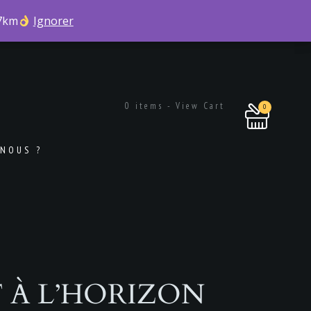
 7km
 7km
Ignorer
Ignorer
0 items - View Cart
0
NOUS ?
 À L’HORIZON