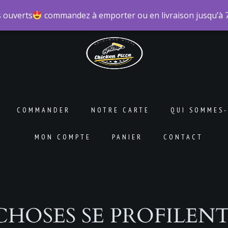
 ouverts
 ouverts
commandez à emporter ou en livraison jusqu’à
commandez à emporter ou en livraison jusqu’à
COMMANDER
NOTRE CARTE
QUI SOMMES-
MON COMPTE
PANIER
CONTACT
CHOSES SE PROFILENT