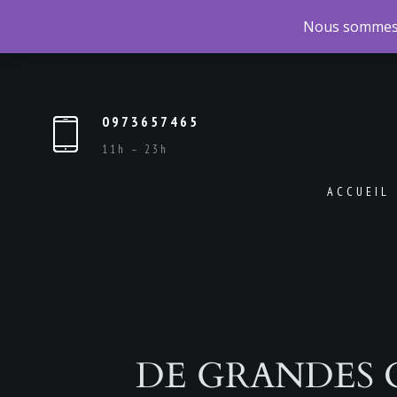
Nous sommes
Nous sommes
0973657465
11h – 23h
ACCUEIL
DE GRANDES 